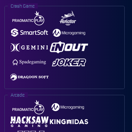
Crash Game
Arcade