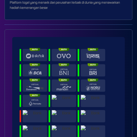
Platform togel yang menarik dari perusahan terbaik di dunia yang menawarkan
hadiah kemenangan besar