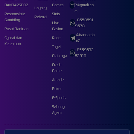
BANDARSBO2
Games
2@gmail.co
Loyalty
m
Responsible
Slots
Referral
Gambling
+8558691
Live
9678
Pusat Bantuan
Casino
@bandarsb
Syarat dan
Race
o2
Ketentuan
Togel
+8559632
Olahraga
62810
Crash
Game
Arcade
Poker
E-Sports
Sabung
Ayam