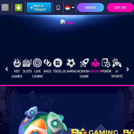
Main di
MASUK
DAFTAR
Telegram
HOT
SLOTS
LIVE
RACE
TOGEL
OLAHRAGA
CRASH
ARCADE
POKER
E-
SABUN
GAMES
CASINO
GAME
SPORTS
AYAM