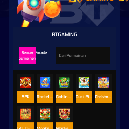
BTGAMING
Semua
Arcade
permainan
5PK
Rocket Crash
Goblin Treasure
Duck River
Christmas Mines
GOLDEN BASIN
Monkey Thunderbolt
Monkey King