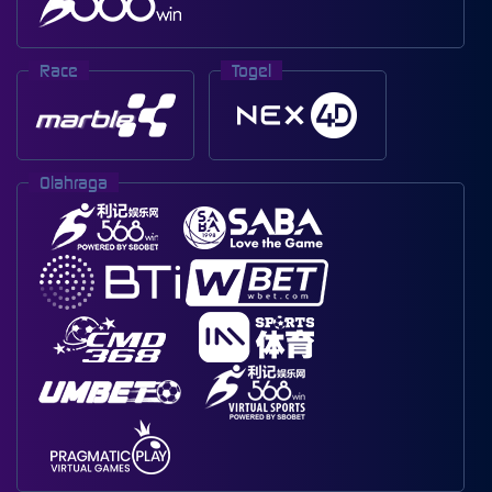
Race
Togel
Olahraga