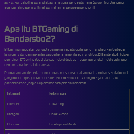
server, kompatibilitas perangkat, serta navigasi yang sederhana. Seluruh fitur dirancang
agar pemain dapat menikmati permainan tanpa proses yang rumit.
Apa Itu BTGaming di
Bandarsbo2?
BTGaming merupakan penyedia permainan arcade digital yang menghadirkan berbagai
jenis game dengan mekanisme sederhana namun tetap menghibur. Di Bandarsbo2, koleksi
permainan BTGaming dapat diakses melalui desktop maupun perangkat mobile sehingga
pemain dapat bermain kapan saja.
Permainan yang tersedia mengutamakan respons cepat, animasi yang halus, serta kontrol
yang mudah dipelajari. Kombinasi tersebut membuat BTGaming menjadi salah satu
provider arcade yang cukup diminati oleh pemain Indonesia.
Informasi
Keterangan
Provider
BTGaming
Kategori
Game Arcade
Platform
Desktop dan Mobile