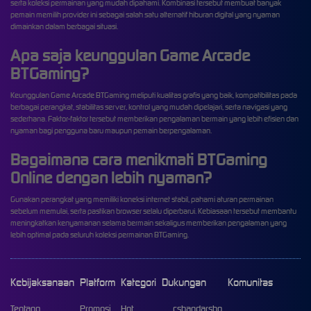
serta koleksi permainan yang mudah dipahami. Kombinasi tersebut membuat banyak
pemain memilih provider ini sebagai salah satu alternatif hiburan digital yang nyaman
dimainkan dalam berbagai situasi.
Apa saja keunggulan Game Arcade
BTGaming?
Keunggulan Game Arcade BTGaming meliputi kualitas grafis yang baik, kompatibilitas pada
berbagai perangkat, stabilitas server, kontrol yang mudah dipelajari, serta navigasi yang
sederhana. Faktor-faktor tersebut memberikan pengalaman bermain yang lebih efisien dan
nyaman bagi pengguna baru maupun pemain berpengalaman.
Bagaimana cara menikmati BTGaming
Online dengan lebih nyaman?
Gunakan perangkat yang memiliki koneksi internet stabil, pahami aturan permainan
sebelum memulai, serta pastikan browser selalu diperbarui. Kebiasaan tersebut membantu
meningkatkan kenyamanan selama bermain sekaligus memberikan pengalaman yang
lebih optimal pada seluruh koleksi permainan BTGaming.
Kebijaksanaan
Platform
Kategori
Dukungan
Komunitas
Tentang
Promosi
Hot
csbandarsbo