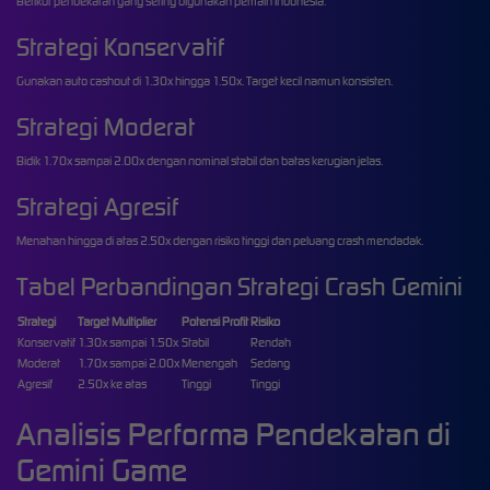
Berikut pendekatan yang sering digunakan pemain Indonesia.
Strategi Konservatif
Gunakan auto cashout di 1.30x hingga 1.50x. Target kecil namun konsisten.
Strategi Moderat
Bidik 1.70x sampai 2.00x dengan nominal stabil dan batas kerugian jelas.
Strategi Agresif
Menahan hingga di atas 2.50x dengan risiko tinggi dan peluang crash mendadak.
Tabel Perbandingan Strategi Crash Gemini
Strategi
Target Multiplier
Potensi Profit
Risiko
Konservatif
1.30x sampai 1.50x
Stabil
Rendah
Moderat
1.70x sampai 2.00x
Menengah
Sedang
Agresif
2.50x ke atas
Tinggi
Tinggi
Analisis Performa Pendekatan di
Gemini Game