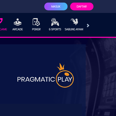
MASUK
DAFTAR
 GAME
ARCADE
POKER
E-SPORTS
SABUNG AYAM
PROMOSI