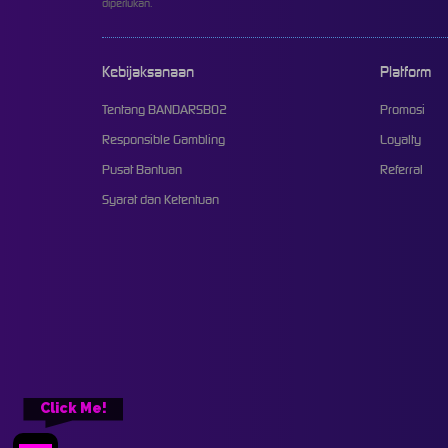
diperlukan.
Kebijaksanaan
Platform
Tentang BANDARSBO2
Promosi
Responsible Gambling
Loyalty
Pusat Bantuan
Referral
Syarat dan Ketentuan
Click Me!