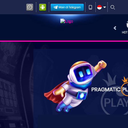
Main di Telegram
HOT