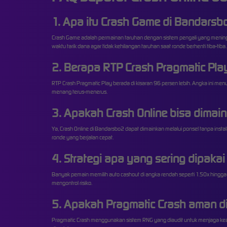
1. Apa itu Crash Game di Bandarsb
Crash Game adalah permainan taruhan dengan sistem pengali yang mening
waktu tarik dana agar tidak kehilangan taruhan saat ronde berhenti tiba-tiba.
2. Berapa RTP Crash Pragmatic Pla
RTP Crash Pragmatic Play berada di kisaran 96 persen lebih. Angka ini menu
menang terus-menerus.
3. Apakah Crash Online bisa dimai
Ya, Crash Online di Bandarsbo2 dapat dimainkan melalui ponsel tanpa ins
ronde yang berjalan cepat.
4. Strategi apa yang sering dipak
Banyak pemain memilih auto cashout di angka rendah seperti 1.50x hingga
mengontrol risiko.
5. Apakah Pragmatic Crash aman d
Pragmatic Crash menggunakan sistem RNG yang diaudit untuk menjaga keadila