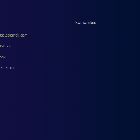
Komunitas
sbo2@gmail.com
19678
bo2
262810