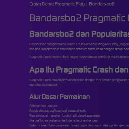
Crash Game Pragmatic Play | Bandarsbo2
Bandarsbo2 Pragmatic C
Bandarsbo2 dan Popularitas
Bandarsbo2 menghadirkan pilihan
Crash Game
dari Pragmatic Play yang s
tiba-tiba. Jika pemain menarik dana sebelum crash, kemenangan sesuai peng
Pragmatic Crash dikenal stabil, ringan diakses melalui desktop maupun pons
Apa Itu Pragmatic Crash dan
Pragmatic Crash adalah permainan instan dengan mekanisme pengali bertah
menghentikan ronde.
Alur Dasar Permainan
Pilih nominal taruhan.
Ronde dimulai, grafik pengali bergerak naik.
Pemain dapat menekan tombol tarik dana kapan saja.
Jika grafik crash sebelum tarik dana, taruhan hangus.
Sistem ini membuat permainan terasa cepat dan penuh strategi. Banyak pe