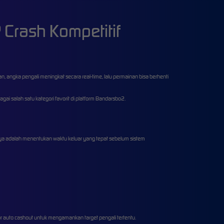
Crash Kompetitif
ngka pengali meningkat secara real-time, lalu permainan bisa berhenti
gai salah satu kategori favorit di platform Bandarsbo2.
anya adalah menentukan waktu keluar yang tepat sebelum sistem
 auto cashout untuk mengamankan target pengali tertentu.