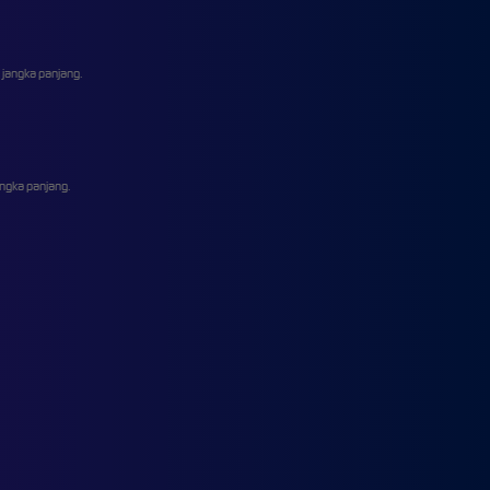
 jangka panjang.
angka panjang.