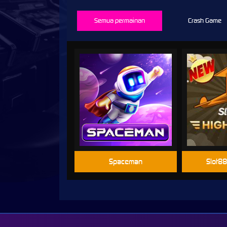
Semua permainan
Crash Game
Spaceman
Slot88