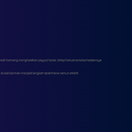
esif memang menghasilkan payout besar, tetapi frekuensi keberhasilannya
 durasi bermain menjadi langkah sederhana namun efektif.