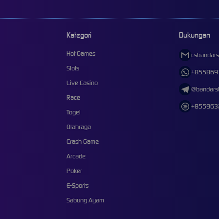
Kategori
Dukungan
Hot Games
csbandar
Slots
+855869
Live Casino
@bandars
Race
+855963
Togel
Olahraga
Crash Game
Arcade
Poker
E-Sports
Sabung Ayam