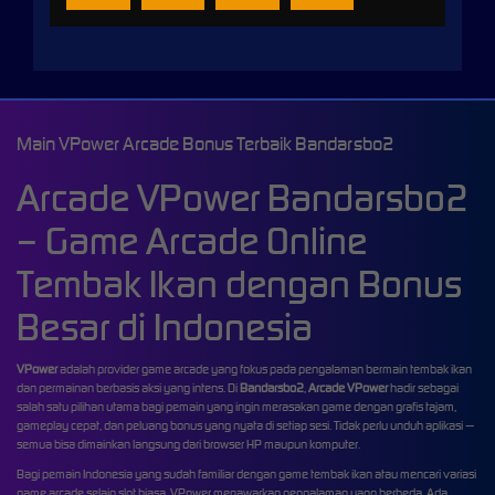
Main VPower Arcade Bonus Terbaik Bandarsbo2
Arcade VPower Bandarsbo2
– Game Arcade Online
Tembak Ikan dengan Bonus
Besar di Indonesia
VPower
adalah provider game arcade yang fokus pada pengalaman bermain tembak ikan
dan permainan berbasis aksi yang intens. Di
Bandarsbo2
,
Arcade VPower
hadir sebagai
salah satu pilihan utama bagi pemain yang ingin merasakan game dengan grafis tajam,
gameplay cepat, dan peluang bonus yang nyata di setiap sesi. Tidak perlu unduh aplikasi —
semua bisa dimainkan langsung dari browser HP maupun komputer.
Bagi pemain Indonesia yang sudah familiar dengan game tembak ikan atau mencari variasi
game arcade selain slot biasa, VPower menawarkan pengalaman yang berbeda. Ada