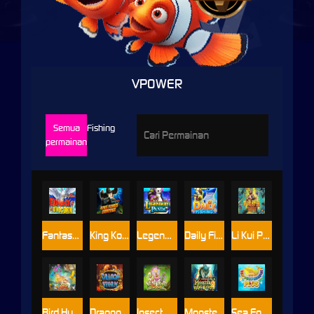
VPOWER
Semua
Fishing
permainan
Fantasy Unicorn
King Kong’s Rampage
Legendary Panda
Daily Fishing
Li Kui Pi Yu
Bird Hunter
Dragon Storm
Insect Paradise
Monster Awaken plus
Sea Food Paradise II Plus