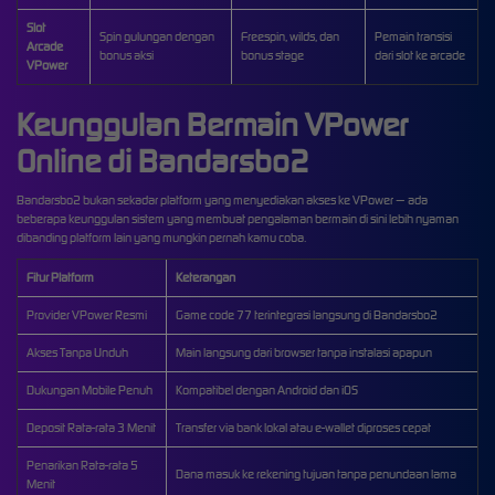
Slot
Spin gulungan dengan
Freespin, wilds, dan
Pemain transisi
Arcade
bonus aksi
bonus stage
dari slot ke arcade
VPower
Keunggulan Bermain VPower
Online di Bandarsbo2
Bandarsbo2 bukan sekadar platform yang menyediakan akses ke VPower — ada
beberapa keunggulan sistem yang membuat pengalaman bermain di sini lebih nyaman
dibanding platform lain yang mungkin pernah kamu coba.
Fitur Platform
Keterangan
Provider VPower Resmi
Game code 77 terintegrasi langsung di Bandarsbo2
Akses Tanpa Unduh
Main langsung dari browser tanpa instalasi apapun
Dukungan Mobile Penuh
Kompatibel dengan Android dan iOS
Deposit Rata-rata 3 Menit
Transfer via bank lokal atau e-wallet diproses cepat
Penarikan Rata-rata 5
Dana masuk ke rekening tujuan tanpa penundaan lama
Menit