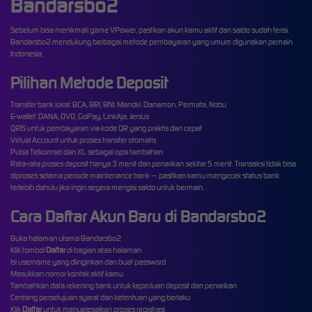
Bandarsbo2
Sebelum bisa menikmati game VPower, pastikan akun kamu aktif dan saldo sudah terisi.
Bandarsbo2 mendukung berbagai metode pembayaran yang umum digunakan pemain
Indonesia.
Pilihan Metode Deposit
Transfer bank lokal: BCA, BRI, BNI, Mandiri, Danamon, Permata, Nobu
E-wallet: DANA, OVO, GoPay, LinkAja, Jenius
QRIS untuk pembayaran via kode QR yang praktis dan cepat
Virtual Account untuk proses transfer otomatis
Pulsa Telkomsel dan XL sebagai opsi tambahan
Rata-rata proses deposit hanya 3 menit dan penarikan sekitar 5 menit. Transaksi tidak bisa
diproses selama periode maintenance bank — pastikan kamu mengecek status bank
terlebih dahulu jika ingin segera mengisi saldo untuk bermain.
Cara Daftar Akun Baru di Bandarsbo2
Buka halaman utama Bandarsbo2
Klik tombol
Daftar
di bagian atas halaman
Isi username yang diinginkan dan buat password
Masukkan nomor kontak aktif kamu
Tambahkan data rekening bank untuk keperluan deposit dan penarikan
Centang persetujuan syarat dan ketentuan yang berlaku
Klik
Daftar
untuk menyelesaikan proses registrasi