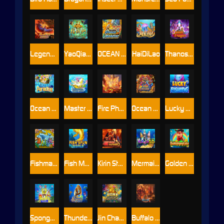
Legend of the phoenix
YaoQianShu
OCEAN MONSTER 2
HaiDiLao
Thanos Avengers
Ocean Paradise
Master Of The Deep
Fire Phoenix
Ocean King 3
Lucky Fishing
Fishman Wharf
Fish Music World
Kirin Storm
Mermaids-6s
Golden Legend Plus
Spongebob
Thunder Dragon
Jin Chan Bu Yu
Buffalo thunder